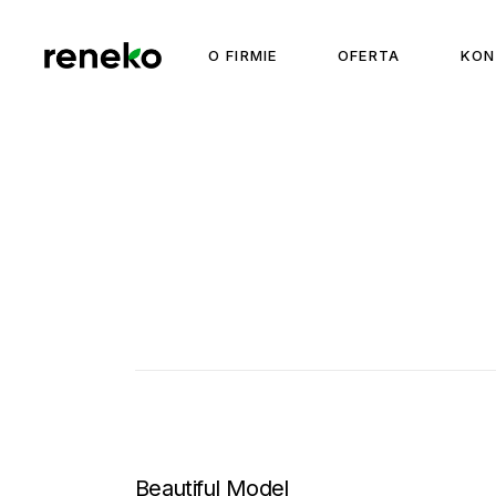
Skip
to
the
O FIRMIE
OFERTA
KON
content
Beautiful Model