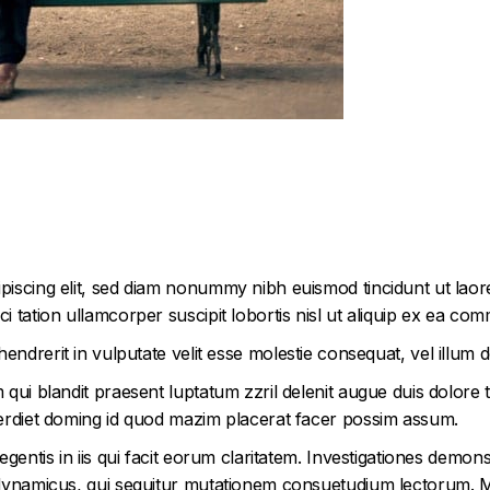
piscing elit, sed diam nonummy nibh euismod tincidunt ut laor
i tation ullamcorper suscipit lobortis nisl ut aliquip ex ea c
endrerit in vulputate velit esse molestie consequat, vel illum dol
qui blandit praesent luptatum zzril delenit augue duis dolore t
perdiet doming id quod mazim placerat facer possim assum.
egentis in iis qui facit eorum claritatem. Investigationes demon
s dynamicus, qui sequitur mutationem consuetudium lectorum. 