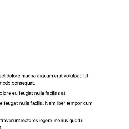
eet dolore magna aliquam erat volutpat. Ut
ommodo consequat.
ore eu feugiat nulla facilisis at
e feugait nulla facilisi. Nam liber tempor cum
straverunt lectores legere me lius quod ii
M