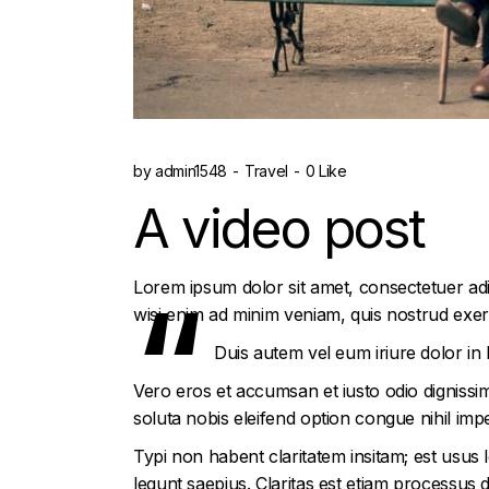
by
admin1548
Travel
0 Like
A video post
Lorem ipsum dolor sit amet, consectetuer adi
wisi enim ad minim veniam, quis nostrud exerc
Duis autem vel eum iriure dolor in h
Vero eros et accumsan et iusto odio dignissim 
soluta nobis eleifend option congue nihil im
Typi non habent claritatem insitam; est usus l
legunt saepius. Claritas est etiam processu