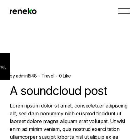
Skip
to
the
content
nia,
by
admin1548
Travel
0 Like
A soundcloud post
Lorem ipsum dolor sit amet, consectetuer adipiscing
elit, sed diam nonummy nibh euismod tincidunt ut
laoreet dolore magna aliquam erat volutpat. Ut wisi
enim ad minim veniam, quis nostrud exerci tation
ullamcorper suscipit lobortis nisl ut aliquip ex ea